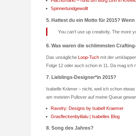
Flachsmarkt – rund um Burg Linn in Krefel
Spinnertundgewollt
5. Hattest du ein Motto für 2015? Wenn 
You can’t use up creativity. The more 
6. Was waren die schlimmsten Crafting-
Das unsägliche
Loop-Tuch
mit der umklappend
Folge 12 oder auch schon in 11. Da mag ich 
7. Lieblings-Designer*in 2015?
Isabelle Krämer – nicht, weil ich schon etwas
am meisten Pullover auf meine Queue gewand
Ravelry: Designs by Isabell Kraemer
Grasfleckenbylilalu | Isabelles Blog
8. Song des Jahres?