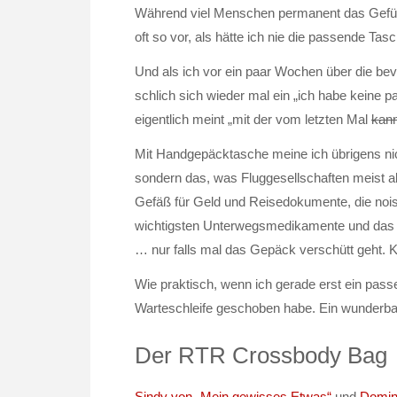
Während viel Menschen permanent das Gefühl
oft so vor, als hätte ich nie die passende Tas
Und als ich vor ein paar Wochen über die b
schlich sich wieder mal ein „ich habe kein
eigentlich meint „mit der vom letzten Mal
kan
Mit Handgepäcktasche meine ich übrigens nic
sondern das, was Fluggesellschaften meist al
Gefäß für Geld und Reisedokumente, die noise
wichtigsten Unterwegsmedikamente und das
… nur falls mal das Gepäck verschütt geht. K
Wie praktisch, wenn ich gerade erst ein passe
Warteschleife geschoben habe. Ein wunderbare
Der RTR Crossbody Bag
Sindy von „Mein gewisses Etwas“
und
Domin