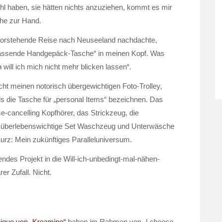
 haben, sie hätten nichts anzuziehen, kommt es mir
che zur Hand.
evorstehende Reise nach Neuseeland nachdachte,
e passende Handgepäck-Tasche“ in meinen Kopf. Was
n
will ich mich nicht mehr blicken lassen“.
ht meinen notorisch übergewichtigen Foto-Trolley,
s die Tasche für „personal Items“ bezeichnen. Das
-cancelling Kopfhörer, das Strickzeug, die
 überlebenswichtige Set Waschzeug und Unterwäsche
urz: Mein zukünftiges Paralleluniversum.
ndes Projekt in die Will-ich-unbedingt-mal-nähen-
r Zufall. Nicht.
ique von „Kreamino“
haben im Rahmen von „I choose