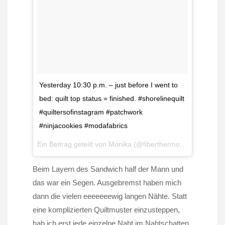
Yesterday 10:30 p.m. – just before I went to
bed: quilt top status = finished. #shorelinequilt
#quiltersofinstagram #patchwork
#ninjacookies #modafabrics
Ein Beitrag geteilt von
Monika
(@fiberthermometer) am
Ja
Beim Layern des Sandwich half der Mann und
das war ein Segen. Ausgebremst haben mich
dann die vielen eeeeeeewig langen Nähte. Statt
eine komplizierten Quiltmuster einzusteppen,
hab ich erst jede einzelne Naht im Nahtschatten