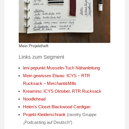
Mein Projektheft
Links zum Segment
leni
pepunkt
Musselin-Tuch Nähanleitung
Mein
gewisses
Etwas:
ICYS – RTR
Rucksack – Merchant&Mills
Kreamino
: ICYS Oktober, RTR Rucksack
Noodlehead
Helen’s Closet Blackwood Cardigan
Projekt Kleiderschrank
(
ravelry
Gruppe
„Podcasting
auf
Deutsch“)