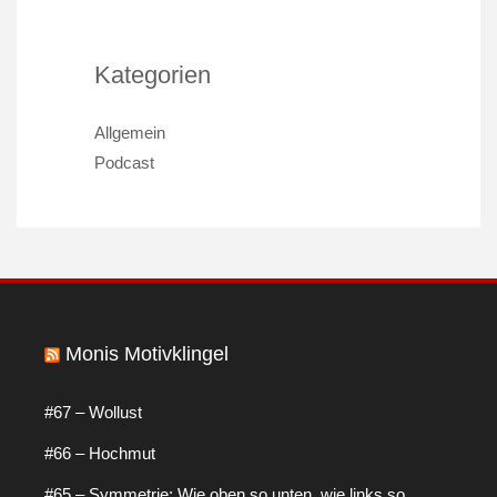
Kategorien
Allgemein
Podcast
Monis Motivklingel
#67 – Wollust
#66 – Hochmut
#65 – Symmetrie: Wie oben so unten, wie links so