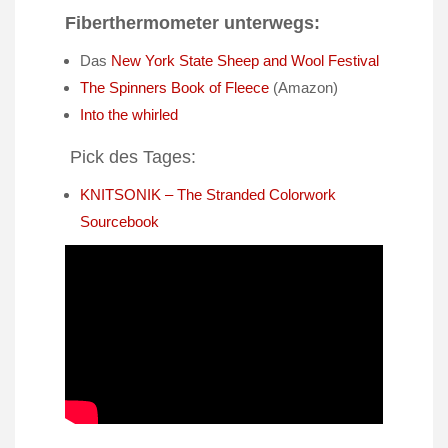
Fiberthermometer unterwegs:
Das
New York State Sheep and Wool Festival
The Spinners Book of Fleece
(Amazon)
Into the whirled
Pick des Tages:
KNITSONIK – The Stranded Colorwork
Sourcebook