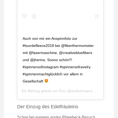
Auch von mir ein Anspinnfoto zur
#tourdefleece2018 bei @fiberthermometer
mit @fasermaschine, @creativebluefibers
und @jherina. Soooo schön!!!
#spinnersofinstagram #spinnersofravelry
#spinnenmachtglücklich vor allem in
Gesellschaft
Ein Beitrag geteilt von
Eva
(@wollwirrwarr) am
Jul 7, 201
Der Einzug des Edelfräuleins
Schon bei meinem ersten Rhinebeck-Besuch