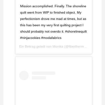
Mission accomplished. Finally. The shoreline
quilt went from WIP to finished object. My
perfectionism drove me mad at times, but as
this has been my very first quilting project I
should probably not overdo it. #shorelinequilt
#ninjacookies #modafabrics
Ein Beitrag geteilt von
Monika
(@fiberthermometer) am
A