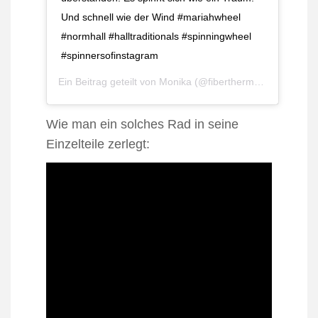
Und schnell wie der Wind #mariahwheel
#normhall #halltraditionals #spinningwheel
#spinnersofinstagram
Ein Beitrag geteilt von
Monika
(@fiberthermometer) am
N
Wie man ein solches Rad in seine
Einzelteile zerlegt: