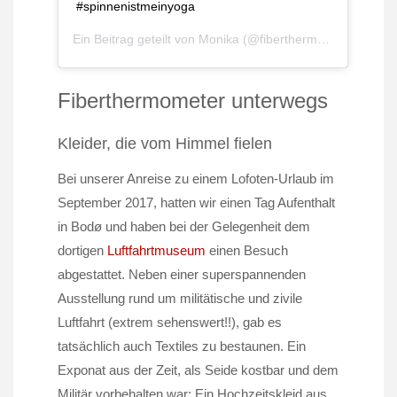
#spinnenistmeinyoga
Ein Beitrag geteilt von
Monika
(@fiberthermometer) am
N
Fiberthermometer unterwegs
Kleider, die vom Himmel fielen
Bei unserer Anreise zu einem Lofoten-Urlaub im
September 2017, hatten wir einen Tag Aufenthalt
in Bodø und haben bei der Gelegenheit dem
dortigen
Luftfahrtmuseum
einen Besuch
abgestattet. Neben einer superspannenden
Ausstellung rund um militätische und zivile
Luftfahrt (extrem sehenswert!!), gab es
tatsächlich auch Textiles zu bestaunen. Ein
Exponat aus der Zeit, als Seide kostbar und dem
Militär vorbehalten war: Ein Hochzeitskleid aus