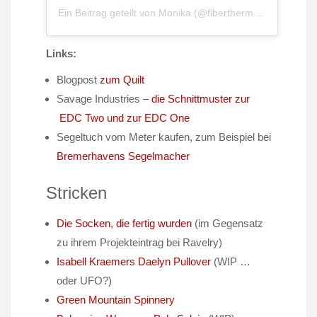
Ein Beitrag geteilt von
Monika
(@fiberthermometer) am
S
Links:
Blogpost
zum Quilt
Savage Industries –
die Schnittmuster zur
EDC Two und zur EDC One
Segeltuch vom Meter kaufen, zum Beispiel bei
Bremerhavens Segelmacher
Stricken
Die Socken, die fertig wurden
(im Gegensatz
zu ihrem Projekteintrag bei Ravelry)
Isabell Kraemers Daelyn Pullover
(WIP …
oder UFO?)
Green Mountain Spinnery