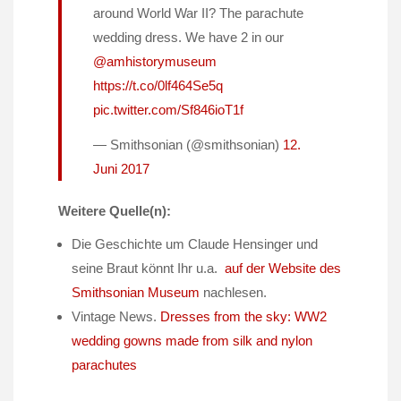
around World War II? The parachute
wedding dress. We have 2 in our
@amhistorymuseum
https://t.co/0lf464Se5q
pic.twitter.com/Sf846ioT1f
— Smithsonian (@smithsonian)
12.
Juni 2017
Weitere Quelle(n):
Die Geschichte um Claude Hensinger und
seine Braut könnt Ihr u.a.
auf der Website des
Smithsonian Museum
nachlesen.
Vintage News.
Dresses from the sky: WW2
wedding gowns made from silk and nylon
parachutes