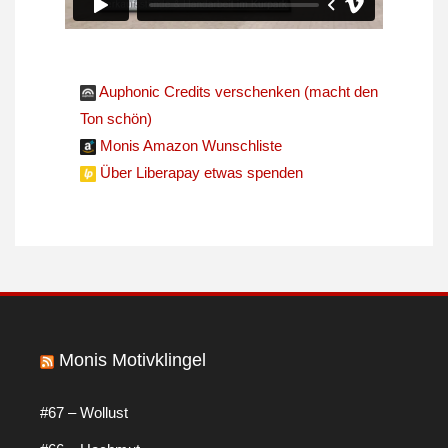
Auphonic Credits verschenken (macht den
Ton schön)
Monis Amazon Wunschliste
Über Liberapay etwas spenden
Monis Motivklingel
#67 – Wollust